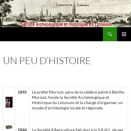
Aller
au
contenu
Recherche
Société archéologique et historique du Limousin
MENU
PRINCI
UN PEU D’HISTOIRE
1845
Le préfet Morisot, père de la célèbre peintre Berthe
Morisot, fonde la Société Archéologique et
Historique du Limousin et la charge d’organiser un
musée d’archéologie locale et régionale
1846
La Société d’Agriculture fait don à la S.A.H.L. de ses