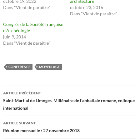
octobre 19, 2022
architecture
Dans "Vient de paraître"
octobre 23, 2016
Dans "Vient de paraître"
Congrès de la Société française
d’Archéologie
juin 9, 2014
Dans "Vient de paraître"
CONFÉRENCE
MOYEN-ÂGE
Navigation
ARTICLE PRÉCÉDENT
des
Saint-Martial de Limoges. Millénaire de l’abbatiale romane, colloque
international
articles
ARTICLE SUIVANT
Réunion mensuelle : 27 novembre 2018