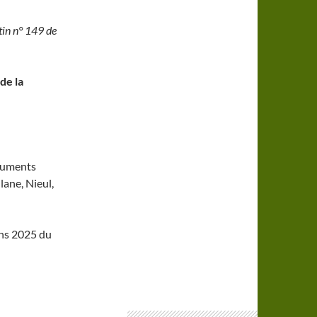
tin n° 149 de
de la
onuments
ane, Nieul,
ons 2025 du