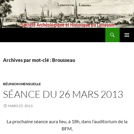
Aller
au
contenu
Recherche
Société archéologique et historique du Limousin
MENU
PRINCI
Archives par mot-clé : Brousseau
RÉUNION MENSUELLE
SÉANCE DU 26 MARS 2013
MARS 23, 2013
La prochaine séance aura lieu, à 18h, dans l’auditorium de la
BFM,