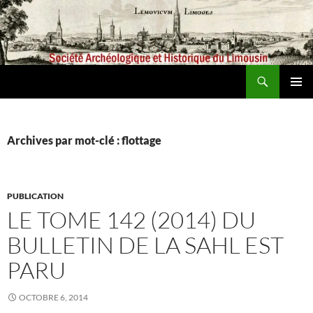
Aller
au
contenu
Recherche
Société archéologique et historique du Limousin
MENU
PRINCI
Archives par mot-clé : flottage
PUBLICATION
LE TOME 142 (2014) DU
BULLETIN DE LA SAHL EST
PARU
OCTOBRE 6, 2014