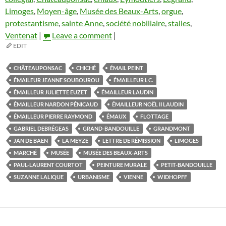
Limoges
,
Moyen-âge
,
Musée des Beaux-Arts
,
orgue
,
protestantisme
,
sainte Anne
,
société nobiliaire
,
stalles
,
Ventenat
|
Leave a comment
|
EDIT
CHÂTEAUPONSAC
CHICHÉ
ÉMAIL PEINT
ÉMAILEUR JEANNE SOUBOUROU
ÉMAILLEUR I. C.
ÉMAILLEUR JULIETTE EUZET
ÉMAILLEUR LAUDIN
ÉMAILLEUR NARDON PÉNICAUD
ÉMAILLEUR NOËL II LAUDIN
ÉMAILLEUR PIERRE RAYMOND
ÉMAUX
FLOTTAGE
GABRIEL DEBRÉGEAS
GRAND-BANDOUILLE
GRANDMONT
JAN DE BAEN
LA MEYZE
LETTRE DE RÉMISSION
LIMOGES
MARCHÉ
MUSÉE
MUSÉE DES BEAUX-ARTS
PAUL-LAURENT COURTOT
PEINTURE MURALE
PETIT-BANDOUILLE
SUZANNE LALIQUE
URBANISME
VIENNE
WIDHOPFF