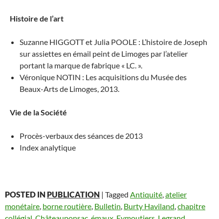
Histoire de l’art
Suzanne HIGGOTT et Julia POOLE : L’histoire de Joseph
sur assiettes en émail peint de Limoges par l’atelier
portant la marque de fabrique « LC. ».
Véronique NOTIN : Les acquisitions du Musée des
Beaux-Arts de Limoges, 2013.
Vie de la Société
Procès-verbaux des séances de 2013
Index analytique
POSTED IN
PUBLICATION
|
Tagged
Antiquité
,
atelier
monétaire
,
borne routière
,
Bulletin
,
Burty Haviland
,
chapitre
collégial
,
Châteauponsac
,
émaux
,
Eymoutiers
,
Legrand
,