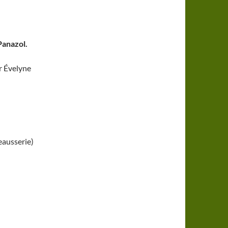
Panazol.
ar Évelyne
eausserie)