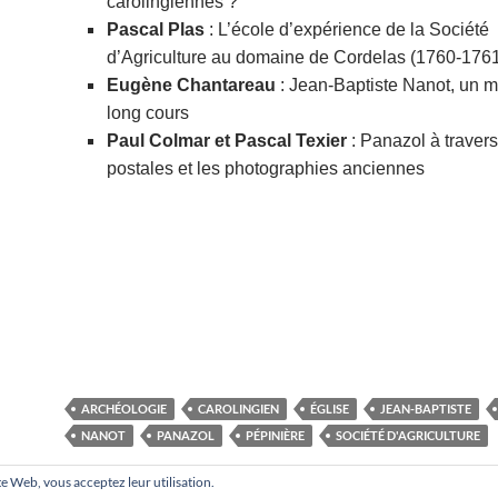
carolingiennes ?
Pascal Plas
: L’école d’expérience de la Société
d’Agriculture au domaine de Cordelas (1760-176
Eugène Chantareau
: Jean-Baptiste Nanot, un m
long cours
Paul Colmar et Pascal Texier
: Panazol à travers
postales et les photographies anciennes
ARCHÉOLOGIE
CAROLINGIEN
ÉGLISE
JEAN-BAPTISTE
NANOT
PANAZOL
PÉPINIÈRE
SOCIÉTÉ D'AGRICULTURE
site Web, vous acceptez leur utilisation.