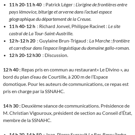
11 h 20-11 h 40
: Patrick Léger :
L’origine de frontières entre
pays lémovice, biturige et arverne dans l’actuel espace
géographique du département de la Creuse.
11 h 40-12 h
: Richard Jonvel, Philippe Racinet :
Le site
castral de La Tour-Saint-Austrille.
12 h-12 h 20
: Guylaine Brun-Trigaud :
La Marche : frontière
et carrefour dans l’espace linguistique du domaine gallo-roman.
12 h 20-12 h30
: Discussion.
12 h 40 :
Repas pris en commun au restaurant« Le Divino », au
bord du plan d’eau de Courtille, à 200 m de l’Espace
domotique. Pour les auteurs de communications, ce repas est
pris en charge par la SSNAHC.
14 h 30 :
Deuxième séance de communications. Présidence de
M. Christian Vigouroux, président de section au Conseil d’État,
membre de la SSNAHC.
14 h 30-14 h 50
: Jean-Pierre Surrault,
Le Bas-Berry (Indre