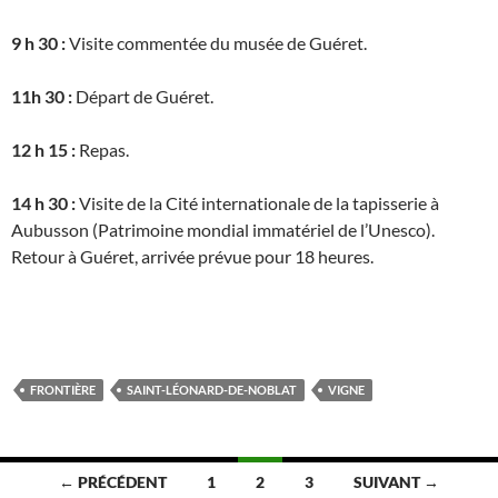
9 h 30 :
Visite commentée du musée de Guéret.
11h 30 :
Départ de Guéret.
12 h 15 :
Repas.
14 h 30 :
Visite de la Cité internationale de la tapisserie à
Aubusson (Patrimoine mondial immatériel de l’Unesco).
Retour à Guéret, arrivée prévue pour 18 heures.
FRONTIÈRE
SAINT-LÉONARD-DE-NOBLAT
VIGNE
Navigation
← PRÉCÉDENT
1
2
3
SUIVANT →