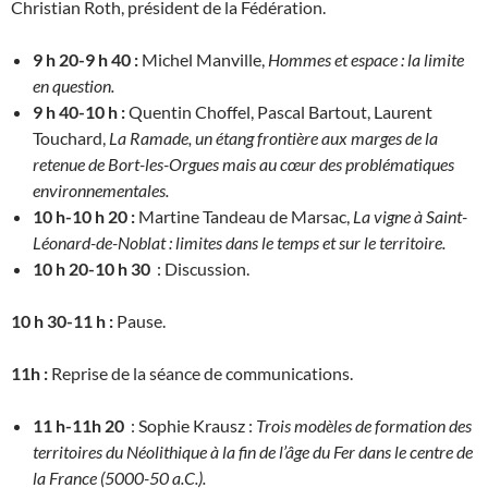
Christian Roth, président de la Fédération.
9 h 20-9 h 40 :
Michel Manville,
Hommes et espace : la limite
en question.
9 h 40-10 h :
Quentin Choffel, Pascal Bartout, Laurent
Touchard,
La Ramade, un étang frontière aux marges de la
retenue de Bort-les-Orgues mais au cœur des problématiques
environnementales.
10 h-10 h 20 :
Martine Tandeau de Marsac,
La vigne à Saint-
Léonard-de-Noblat : limites dans le temps et sur le territoire.
10 h 20-10 h 30
: Discussion.
10 h 30-11 h :
Pause.
11h :
Reprise de la séance de communications.
11 h-11h 20
: Sophie Krausz :
Trois modèles de formation des
territoires du Néolithique à la fin de l’âge du Fer dans le centre de
la France (5000-50 a.C.).