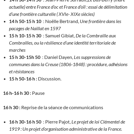
actuelle) entre France d’oc et France d’oïl : essai de délimitation
d’une frontière culturelle ( XVIe- XIXe siècles)
14 h 50-15 h 10
: Noëlle Bertrand,
Une frontière dans les
pacages de Naillat en 1597
15 h 10-15 h 30
: Samuel Gibiat,
De la Combraille aux
Combrailles, ou la résilience d’une identité territoriale de
marches
15 h 30-15h 50
: Daniel Dayen,
Les suppressions de
communes dans la Creuse (1806-1848) : procédure, adhésions
et résistances
15 h 50-16 h :
Discussion.
16 h-16 h 30 :
Pause
16 h 30 :
Reprise de la séance de communications
16 h 30-16 h 50
: Pierre Pajot,
Le projet de loi Clémentel de
1919 : Un projet d’organisation administrative de la France.