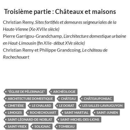
Troisième partie : Châteaux et maisons
Christian Remy,
Sites fortifiés et demeures seigneuriales de la
Haute-Vienne (Xe-XVIIe siècle)
Pierre Garrigou-Grandchamp,
L’architecture domestique urbaine
en Haut-Limousin (fin XIIe- début XVe siècle)
Christian Remy et Philippe Grandcoing,
Le château de
Rochechouart
"ÉGLISE DE PÉLERINAGE"
ARCHÉOLOGIE
ARCHITECTURE DOMESTIQUE
CHÂTEAU
CHÂTEAUPONSAC
CIMETIÈRE
LE CHALARD
LE DORAT
LES SALLES-LAVAUGUYON
LIMOGES
ROCHECHOUART
SAINT MARTIAL
SAINT-JUNIEN
SAINT-LÉONARD-DE-NOBLAT
SAINT-MICHEL-DES-LIONS
SAINT-YRIEX
SOLIGNAC
TOMBEAU