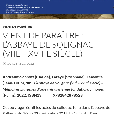
VIENT DE PARAÎTRE
VIENT DE PARAÎTRE :
L’ABBAYE DE SOLIGNAC
(VIIE – XVIIIE SIÈCLE)
OCTOBRE 19, 2022
Andrault-Schmitt (
Claude), Lafaye (Stéphane), Lemaitre
e
e
(Jean-Loup), dir. ,
L’Abbaye de Solignac (vii
– xviii
siècle) –
Mémoires plurielles d’une très ancienne fondation
, Limoges
(Pulim),
2022, ISBN13 9782842878528
Cet ouvrage réunit les actes du colloque tenu dans l’abbaye de
Solignac du 20 au 22 septembre 2018. Il s’agissait d’une