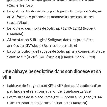
(Cécile Treffort)
La gestion des documents juridiques à l’abbaye de Solignac
e
au XII
siècle. À propos des manuscrits des cartulaires
(Laura Viaut)
Le rouleau des morts de Solignac (1240-1241) (Robert
Chanaud)
Alimentation & liturgie à Solignac dans les premières
e
années du XIV
siècle (Jean-Loup Lemaitre)
La contribution de l’abbaye de Solignac à la congrégation de
e
e
Saint-Maur (XVII
-XVIII
siècles) (Daniel-Odon Hurel)
Une abbaye bénédictine dans son diocèse et sa
ville
e
e
L’abbaye de Solignac aux XI
et XII
siècles. Mutations d’un
patrimoine et relations au monde (Stéphane Lafaye)
Les fouilles de la place Lemaigre Dubreuil à Solignac (2014)
(Dimitri Paloumbas-Odile et Charlotte Halavant)